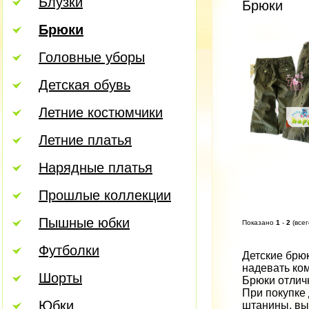
Блузки
Брюки
Брюки
Головные уборы
Детская обувь
Летние костюмчики
Летние платья
Нарядные платья
Прошлые коллекции
Пышные юбки
Показано
1
-
2
(все
Футболки
Детские брюк
надевать ком
Шорты
Брюки отлич
При покупке 
Юбки
штанины, вы