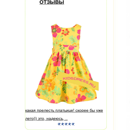
ОТЗЫВЫ
какая прелесть платьице! скорее бы уже
лето)) это, надеюсь, ..