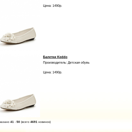
Цена: 1490р.
Балетки Keddo
Производитель: Детская обувь
Цена: 1490р.
казано
41
-
50
(всего
4691
новинок)