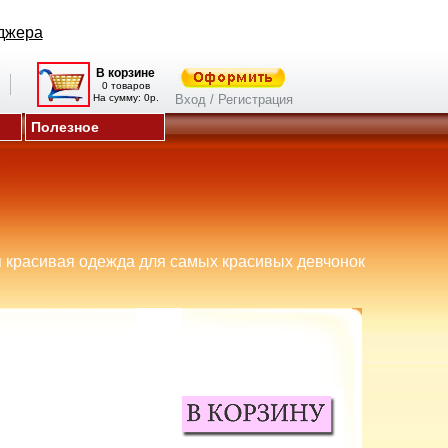
джера
В корзине
0 товаров
На сумму: 0р.
Вход / Регистрация
Полезное
 красивая одежда для самых красивых девчонок